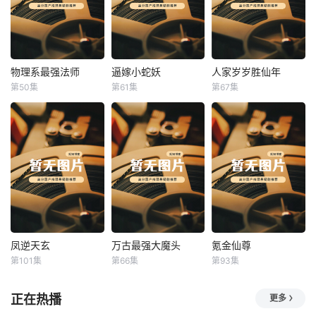
物理系最强法师
逼嫁小蛇妖
人家岁岁胜仙年
物理系最强法师
逼嫁小蛇妖
人家岁岁胜仙年
第50集
第61集
第67集
未知
未知
未知
凤逆天玄
万古最强大魔头
氪金仙尊
凤逆天玄
万古最强大魔头
氪金仙尊
第101集
第66集
第93集
未知
未知
未知
正在热播
更多