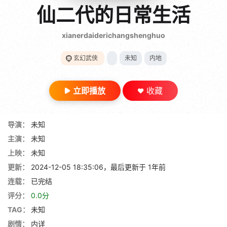
gt 0"}
仙二代的日常生活
28短剧
xianerdaiderichangshenghuo
玄幻武侠
未知
内地
立即播放
收藏
导演：
未知
主演：
未知
上映：
未知
更新：
2024-12-05 18:35:06，最后更新于 1年前
连载：
已完结
评分：
0.0分
TAG：
未知
剧情：
内详