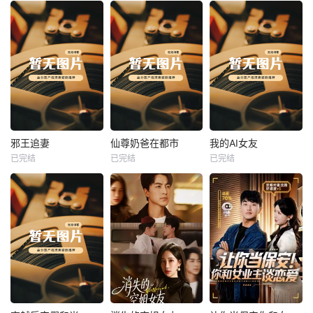
热播
热播
热播
邪王追妻
仙尊奶爸在都市
我的AI女友
已完结
已完结
已完结
邪王追妻
仙尊奶爸在都市
我的AI女友
未知
未知
未知
热播
热播
热播