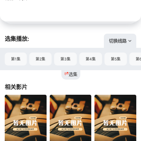
选集播放:
切换线路
第1集
第2集
第3集
第4集
第5集
第
选集
相关影片