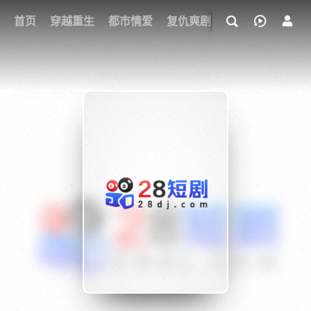
我的观影记录
首页
穿越重生
都市情爱
复仇爽剧
玄幻武侠
奇幻
{if condition="$obj.vod_points