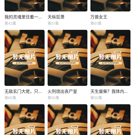
我的灵魂里住着一条龙
天纵狂萧
万兽女王
我的灵魂里住着一条龙
天纵狂萧
万兽女王
第42集
第51集
第61集
未知
未知
未知
无敌玄门大佬，只听姐姐的话
火刑烧出丧尸皇
天生废柴？我体内有神血
无敌玄门大佬，只听姐姐的话
火刑烧出丧尸皇
天生废柴？我体内有神血
第60集
第50集
第50集
未知
未知
未知