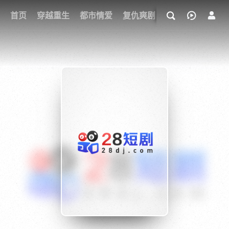
我的观影记录
首页
穿越重生
都市情爱
复仇爽剧
玄幻武侠
奇幻
{if condition="$obj.vod_points