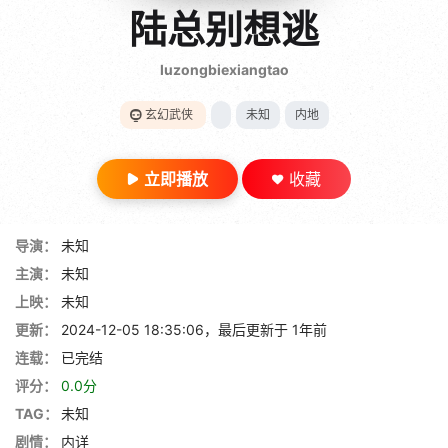
gt 0"}
陆总别想逃
28短剧
luzongbiexiangtao
玄幻武侠
未知
内地
立即播放
收藏
导演：
未知
主演：
未知
上映：
未知
更新：
2024-12-05 18:35:06，最后更新于 1年前
连载：
已完结
评分：
0.0分
TAG：
未知
剧情：
内详