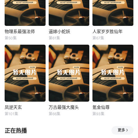
物理系最强法师
逼嫁小蛇妖
人家岁岁胜仙年
物理系最强法师
逼嫁小蛇妖
人家岁岁胜仙年
第50集
第61集
第67集
未知
未知
未知
凤逆天玄
万古最强大魔头
氪金仙尊
凤逆天玄
万古最强大魔头
氪金仙尊
第101集
第66集
第93集
未知
未知
未知
正在热播
更多