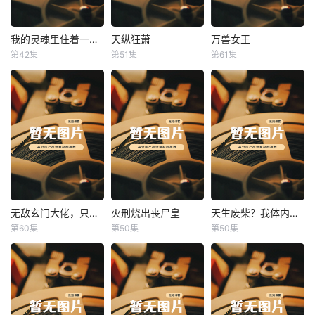
我的灵魂里住着一条龙
天纵狂萧
万兽女王
我的灵魂里住着一条龙
天纵狂萧
万兽女王
第42集
第51集
第61集
未知
未知
未知
无敌玄门大佬，只听姐姐的话
火刑烧出丧尸皇
天生废柴？我体内有神血
无敌玄门大佬，只听姐姐的话
火刑烧出丧尸皇
天生废柴？我体内有神血
第60集
第50集
第50集
未知
未知
未知