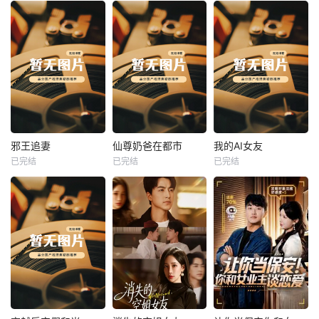
热播
热播
热播
邪王追妻
仙尊奶爸在都市
我的AI女友
已完结
已完结
已完结
邪王追妻
仙尊奶爸在都市
我的AI女友
未知
未知
未知
热播
热播
热播