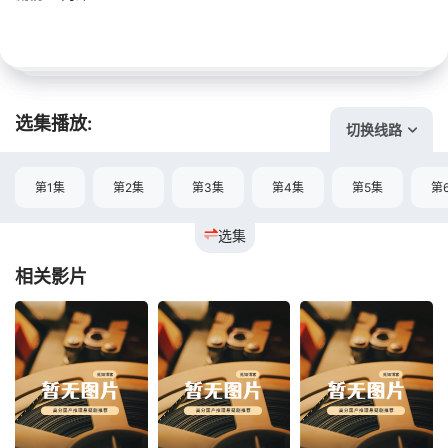
选集播放:
切换线路
第1集
第2集
第3集
第4集
第5集
第
选集
相关影片