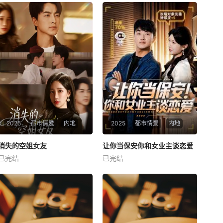
2025
都市情爱
内地
2025
都市情爱
内地
热播
热播
消失的空姐女友
让你当保安你和女业主谈恋爱
消失的空姐女友
让你当保安你和女业主谈恋爱
已完结
已完结
未知
未知