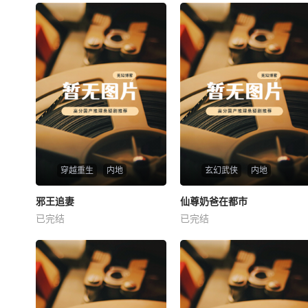
穿越重生
内地
玄幻武侠
内地
热播
热播
邪王追妻
仙尊奶爸在都市
邪王追妻
仙尊奶爸在都市
已完结
已完结
未知
未知