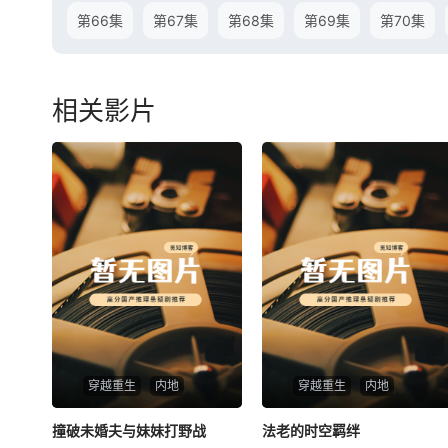
第66集
第67集
第68集
第69集
第70集
相关影片
穿越重生
内地
穿越重生
内地
撞破未婚夫与妹妹打野战
撞破未婚夫与妹妹打野战
法老的时空羁绊
法老的时空羁绊