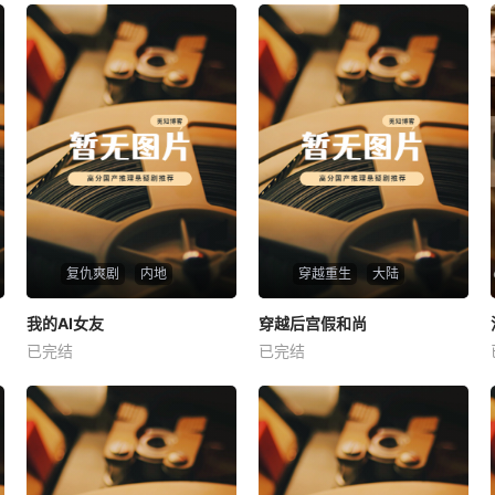
复仇爽剧
内地
穿越重生
大陆
热播
热播
我的AI女友
穿越后宫假和尚
我的AI女友
穿越后宫假和尚
已完结
已完结
未知
未知