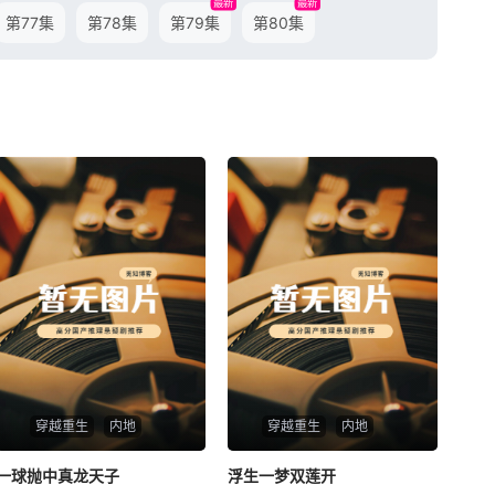
最新
最新
第77集
第78集
第79集
第80集
穿越重生
内地
穿越重生
内地
一球抛中真龙天子
一球抛中真龙天子
浮生一梦双莲开
浮生一梦双莲开