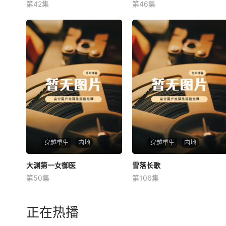
第42集
第46集
未知
未知
穿越重生
内地
穿越重生
内地
大渊第一女御医
大渊第一女御医
雪落长歌
雪落长歌
第50集
第106集
未知
未知
正在热播