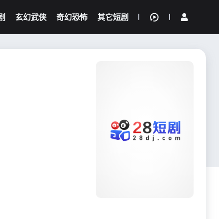
剧
玄幻武侠
奇幻恐怖
其它短剧
我的观影记录
{if condition="$obj.vod_points
gt 0"}