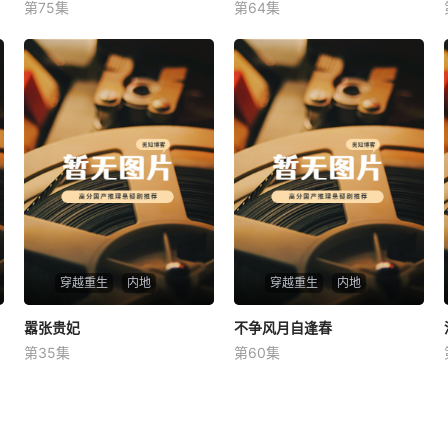
第75集
第64集
未知
未知
穿越重生
内地
穿越重生
内地
嚣张贵妃
嚣张贵妃
不争风月自逢春
不争风月自逢春
第35集
第60集
未知
未知