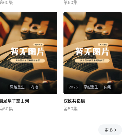
第60集
第60集
未知
未知
穿越重生
内地
2025
穿越重生
内地
潜龙皇子掌山河
潜龙皇子掌山河
双姝共良辰
双姝共良辰
第50集
第50集
未知
未知
更多