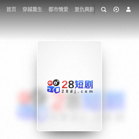
我的观影记录
首页
穿越重生
都市情爱
复仇爽剧
玄幻武侠
奇幻
{if condition="$obj.vod_points