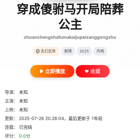
gt 0"}
穿成傻驸马开局陪葬
28短剧
公主
chuanchengshafumakaijupeizanggongzhu
玄幻武侠
剧情
2025
内地
立即播放
收藏
导演：
未知
主演：
未知
上映：
未知
更新：
2025-07-26 20:28:04，最后更新于 1年前
连载：
已完结
评分：
0.0分