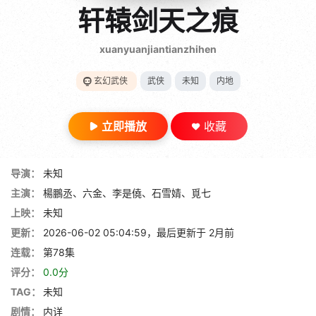
gt 0"}
轩辕剑天之痕
28短剧
xuanyuanjiantianzhihen
玄幻武侠
武侠
未知
内地
立即播放
收藏
导演：
未知
主演：
楊鵬丞、六金、李是僥、石雪婧、覓七
上映：
未知
更新：
2026-06-02 05:04:59，最后更新于 2月前
连载：
第78集
评分：
0.0分
TAG：
未知
剧情：
内详