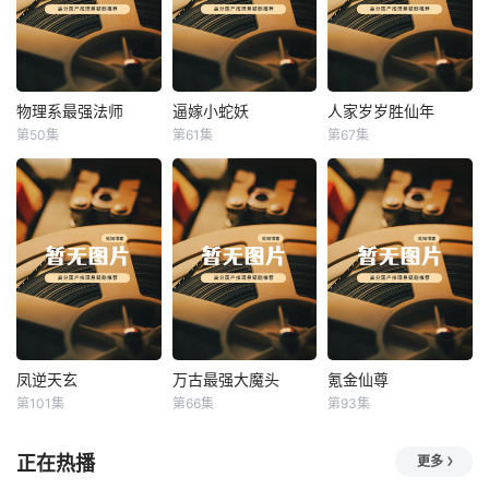
物理系最强法师
逼嫁小蛇妖
人家岁岁胜仙年
物理系最强法师
逼嫁小蛇妖
人家岁岁胜仙年
第50集
第61集
第67集
未知
未知
未知
凤逆天玄
万古最强大魔头
氪金仙尊
凤逆天玄
万古最强大魔头
氪金仙尊
第101集
第66集
第93集
未知
未知
未知
正在热播
更多