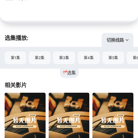
选集播放:
切换线路
第1集
第2集
第3集
第4集
第5集
第
选集
相关影片