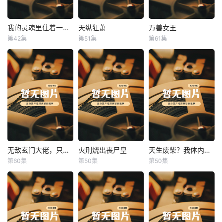
我的灵魂里住着一条龙
天纵狂萧
万兽女王
我的灵魂里住着一条龙
天纵狂萧
万兽女王
第42集
第51集
第61集
未知
未知
未知
无敌玄门大佬，只听姐姐的话
火刑烧出丧尸皇
天生废柴？我体内有神血
无敌玄门大佬，只听姐姐的话
火刑烧出丧尸皇
天生废柴？我体内有神血
第60集
第50集
第50集
未知
未知
未知