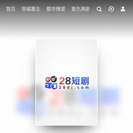
我的观影记录
首页
穿越重生
都市情爱
复仇爽剧
玄幻武侠
奇幻
{if condition="$obj.vod_points