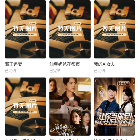
热播
热播
热播
邪王追妻
仙尊奶爸在都市
我的AI女友
已完结
已完结
已完结
邪王追妻
仙尊奶爸在都市
我的AI女友
未知
未知
未知
热播
热播
热播