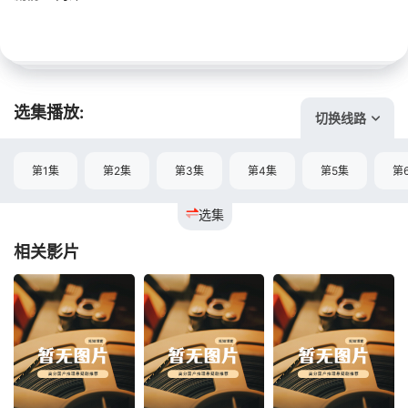
选集播放:
切换线路
第1集
第2集
第3集
第4集
第5集
第
选集
相关影片