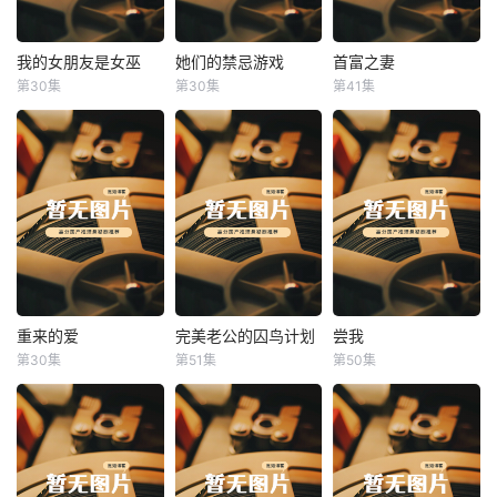
我的女朋友是女巫
她们的禁忌游戏
首富之妻
我的女朋友是女巫
她们的禁忌游戏
首富之妻
第30集
第30集
第41集
未知
未知
未知
重来的爱
完美老公的囚鸟计划
尝我
重来的爱
完美老公的囚鸟计划
尝我
第30集
第51集
第50集
未知
未知
未知