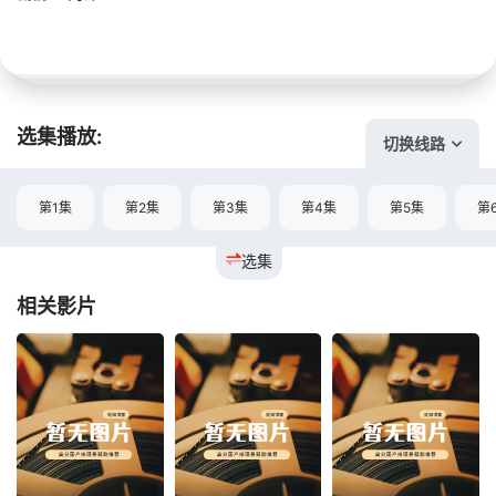
选集播放:
切换线路
第1集
第2集
第3集
第4集
第5集
第
选集
相关影片