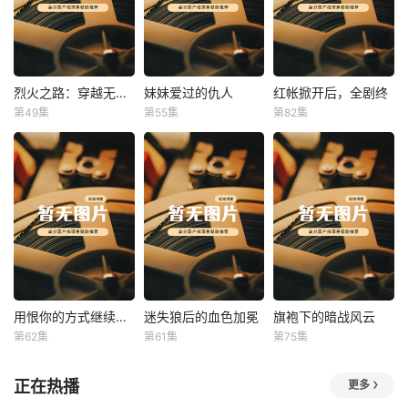
烈火之路：穿越无人区
妹妹爱过的仇人
红帐掀开后，全剧终
烈火之路：穿越无人区
妹妹爱过的仇人
红帐掀开后，全剧终
第49集
第55集
第82集
未知
未知
未知
用恨你的方式继续爱你
迷失狼后的血色加冕
旗袍下的暗战风云
用恨你的方式继续爱你
迷失狼后的血色加冕
旗袍下的暗战风云
第62集
第61集
第75集
未知
未知
未知
正在热播
更多