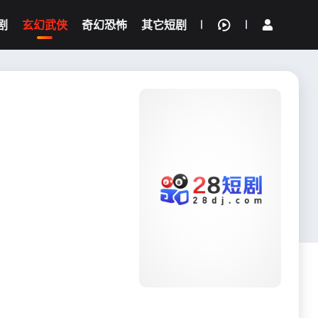
剧
玄幻武侠
奇幻恐怖
其它短剧
我的观影记录
{if condition="$obj.vod_points
gt 0"}