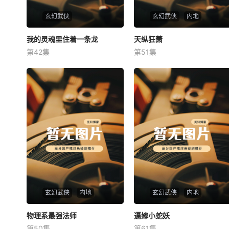
玄幻武侠
玄幻武侠
内地
我的灵魂里住着一条龙
我的灵魂里住着一条龙
天纵狂萧
天纵狂萧
第42集
第51集
未知
未知
玄幻武侠
内地
玄幻武侠
内地
物理系最强法师
物理系最强法师
逼嫁小蛇妖
逼嫁小蛇妖
第50集
第61集