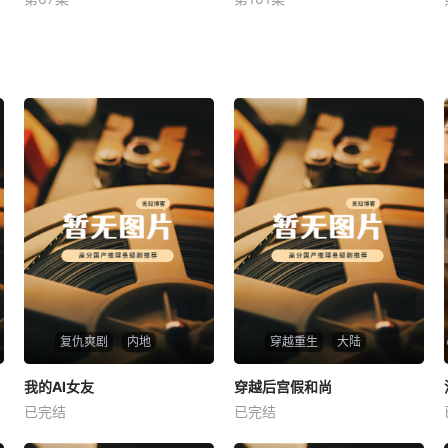
未知
未知
复仇爽剧
内地
穿越重生
大陆
热播
热播
我的AI女友
穿越后宫假和尚
我的AI女友
穿越后宫假和尚
已完结
已完结
未知
未知