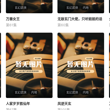
玄幻武侠
玄幻武侠
内地
万兽女王
万兽女王
无敌玄门大佬，只听姐姐的话
无敌玄门大佬，只听姐姐的话
第61集
第60集
未知
未知
玄幻武侠
内地
玄幻武侠
内地
人家岁岁胜仙年
人家岁岁胜仙年
凤逆天玄
凤逆天玄
第67集
第101集