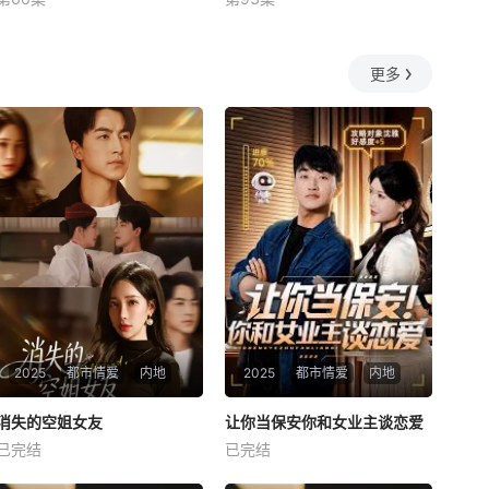
未知
未知
更多
2025
都市情爱
内地
2025
都市情爱
内地
热播
热播
消失的空姐女友
让你当保安你和女业主谈恋爱
消失的空姐女友
让你当保安你和女业主谈恋爱
已完结
已完结
未知
未知