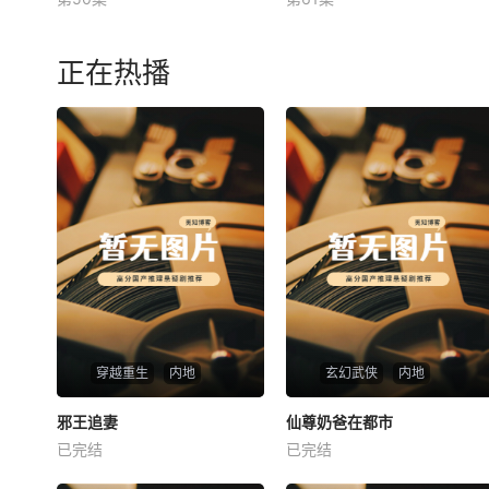
未知
未知
正在热播
穿越重生
内地
玄幻武侠
内地
热播
热播
邪王追妻
仙尊奶爸在都市
邪王追妻
仙尊奶爸在都市
已完结
已完结
未知
未知