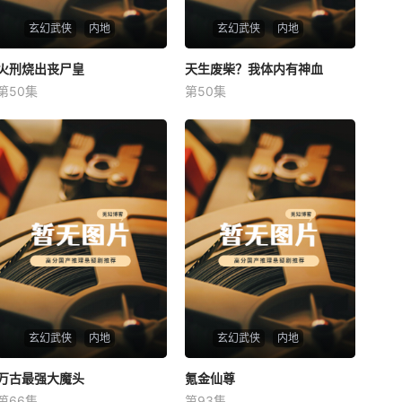
玄幻武侠
内地
玄幻武侠
内地
火刑烧出丧尸皇
火刑烧出丧尸皇
天生废柴？我体内有神血
天生废柴？我体内有神血
第50集
第50集
未知
未知
玄幻武侠
内地
玄幻武侠
内地
万古最强大魔头
万古最强大魔头
氪金仙尊
氪金仙尊
第66集
第93集