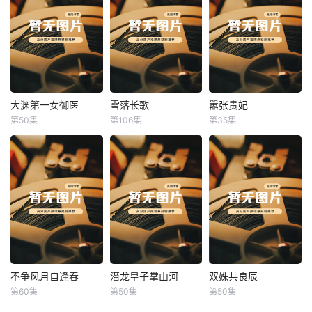
大渊第一女御医
雪落长歌
嚣张贵妃
大渊第一女御医
雪落长歌
嚣张贵妃
第50集
第106集
第35集
未知
未知
未知
不争风月自逢春
潜龙皇子掌山河
双姝共良辰
不争风月自逢春
潜龙皇子掌山河
双姝共良辰
第60集
第50集
第50集
未知
未知
未知