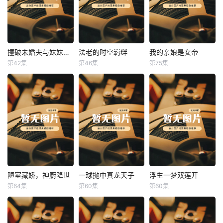
撞破未婚夫与妹妹打野战
法老的时空羁绊
我的亲娘是女帝
撞破未婚夫与妹妹打野战
法老的时空羁绊
我的亲娘是女帝
第42集
第46集
第75集
未知
未知
未知
陋室藏娇，神厨降世
一球抛中真龙天子
浮生一梦双莲开
陋室藏娇，神厨降世
一球抛中真龙天子
浮生一梦双莲开
第64集
第60集
第60集
未知
未知
未知