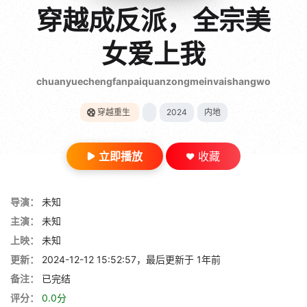
gt 0"}
穿越成反派，全宗美
28短剧
女爱上我
chuanyuechengfanpaiquanzongmeinvaishangwo
穿越重生
2024
内地
立即播放
收藏
导演：
未知
主演：
未知
上映：
未知
更新：
2024-12-12 15:52:57，最后更新于 1年前
备注：
已完结
评分：
0.0分