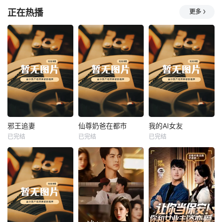
正在热播
更多
热播
热播
热播
邪王追妻
仙尊奶爸在都市
我的AI女友
已完结
已完结
已完结
邪王追妻
仙尊奶爸在都市
我的AI女友
未知
未知
未知