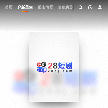
我的观影记录
首页
穿越重生
都市情爱
复仇爽剧
玄幻武侠
奇幻
{if condition="$obj.vod_points