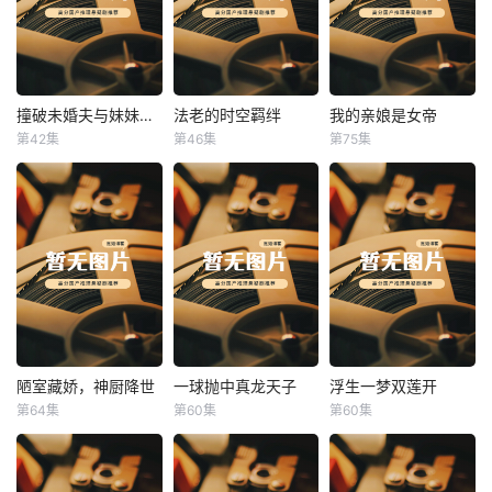
撞破未婚夫与妹妹打野战
法老的时空羁绊
我的亲娘是女帝
撞破未婚夫与妹妹打野战
法老的时空羁绊
我的亲娘是女帝
第42集
第46集
第75集
未知
未知
未知
陋室藏娇，神厨降世
一球抛中真龙天子
浮生一梦双莲开
陋室藏娇，神厨降世
一球抛中真龙天子
浮生一梦双莲开
第64集
第60集
第60集
未知
未知
未知