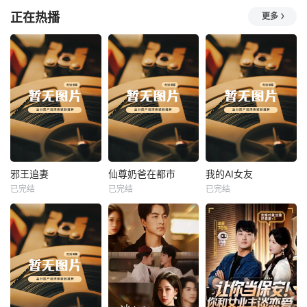
正在热播
更多
热播
热播
热播
邪王追妻
仙尊奶爸在都市
我的AI女友
已完结
已完结
已完结
邪王追妻
仙尊奶爸在都市
我的AI女友
未知
未知
未知