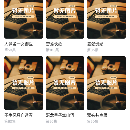
大渊第一女御医
雪落长歌
嚣张贵妃
大渊第一女御医
雪落长歌
嚣张贵妃
第50集
第106集
第35集
未知
未知
未知
不争风月自逢春
潜龙皇子掌山河
双姝共良辰
不争风月自逢春
潜龙皇子掌山河
双姝共良辰
第60集
第50集
第50集
未知
未知
未知