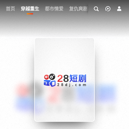
我的观影记录
首页
穿越重生
都市情爱
复仇爽剧
玄幻武侠
奇幻
{if condition="$obj.vod_points