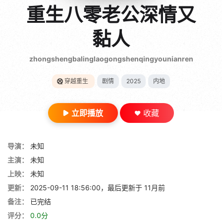
gt 0"}
重生八零老公深情又
28短剧
黏人
zhongshengbalinglaogongshenqingyounianren
穿越重生
剧情
2025
内地
立即播放
收藏
导演：
未知
主演：
未知
上映：
未知
更新：
2025-09-11 18:56:00，最后更新于 11月前
备注：
已完结
评分：
0.0分