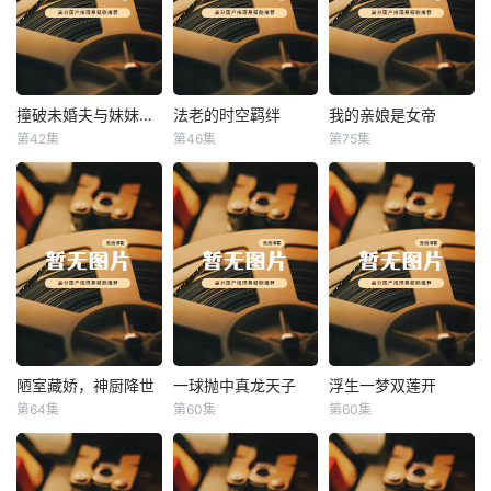
撞破未婚夫与妹妹打野战
法老的时空羁绊
我的亲娘是女帝
撞破未婚夫与妹妹打野战
法老的时空羁绊
我的亲娘是女帝
第42集
第46集
第75集
未知
未知
未知
陋室藏娇，神厨降世
一球抛中真龙天子
浮生一梦双莲开
陋室藏娇，神厨降世
一球抛中真龙天子
浮生一梦双莲开
第64集
第60集
第60集
未知
未知
未知