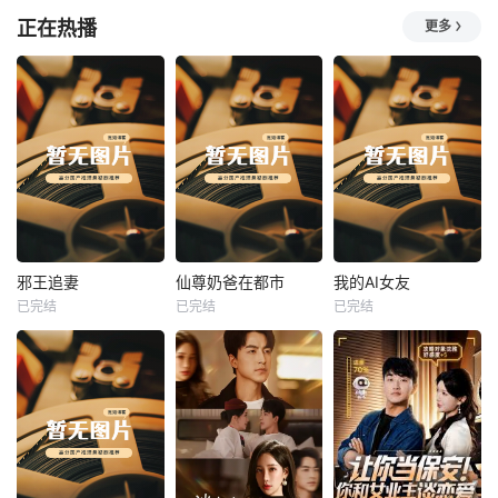
正在热播
更多
热播
热播
热播
邪王追妻
仙尊奶爸在都市
我的AI女友
已完结
已完结
已完结
邪王追妻
仙尊奶爸在都市
我的AI女友
未知
未知
未知