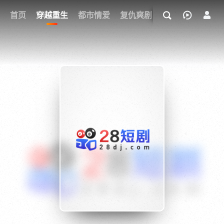
我的观影记录
首页
穿越重生
都市情爱
复仇爽剧
玄幻武侠
奇幻
{if condition="$obj.vod_points