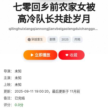
gt 0"}
七零回乡前农家女被
28短剧
高冷队长共赴岁月
qilinghuixiangqiannongjianvbeigaolengduichanggongfusuiyue
穿越重生
剧情
2025
内地
立即播放
收藏
导演：
未知
主演：
未知
上映：
未知
更新：
2025-09-11 19:00:20，最后更新于 11月前
备注：
已完结
评分：
0.0分