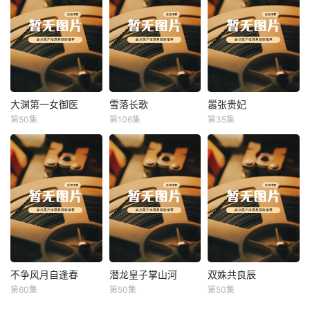
大渊第一女御医
雪落长歌
嚣张贵妃
大渊第一女御医
雪落长歌
嚣张贵妃
第50集
第106集
第35集
未知
未知
未知
不争风月自逢春
潜龙皇子掌山河
双姝共良辰
不争风月自逢春
潜龙皇子掌山河
双姝共良辰
第60集
第50集
第50集
未知
未知
未知