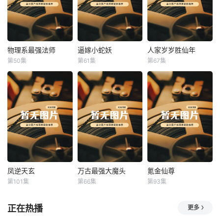
物理系最强法师
逼嫁小蛇妖
人家岁岁胜仙年
物理系最强法师
逼嫁小蛇妖
人家岁岁胜仙年
第50集
第61集
第67集
未知
未知
未知
凤逆天玄
万古最强大魔头
氪金仙尊
凤逆天玄
万古最强大魔头
氪金仙尊
第101集
第66集
第93集
未知
未知
未知
正在热播
更多