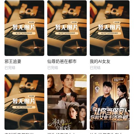
热播
热播
热播
邪王追妻
仙尊奶爸在都市
我的AI女友
已完结
已完结
已完结
邪王追妻
仙尊奶爸在都市
我的AI女友
未知
未知
未知
热播
热播
热播