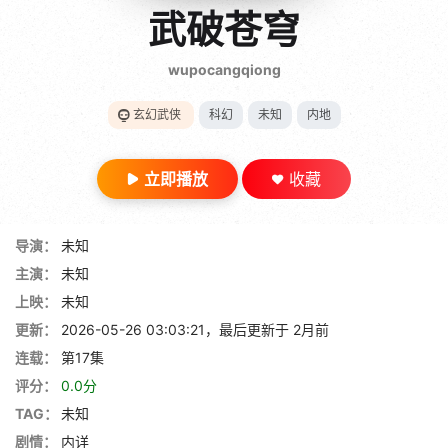
gt 0"}
武破苍穹
28短剧
wupocangqiong
玄幻武侠
科幻
未知
内地
立即播放
收藏
导演：
未知
主演：
未知
上映：
未知
更新：
2026-05-26 03:03:21，最后更新于 2月前
连载：
第17集
评分：
0.0分
TAG：
未知
剧情：
内详