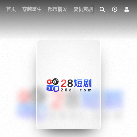
我的观影记录
首页
穿越重生
都市情爱
复仇爽剧
玄幻武侠
奇幻
{if condition="$obj.vod_points