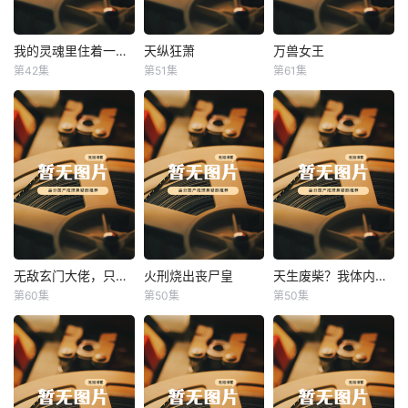
我的灵魂里住着一条龙
天纵狂萧
万兽女王
我的灵魂里住着一条龙
天纵狂萧
万兽女王
第42集
第51集
第61集
未知
未知
未知
无敌玄门大佬，只听姐姐的话
火刑烧出丧尸皇
天生废柴？我体内有神血
无敌玄门大佬，只听姐姐的话
火刑烧出丧尸皇
天生废柴？我体内有神血
第60集
第50集
第50集
未知
未知
未知