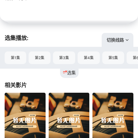
选集播放:
切换线路
第1集
第2集
第3集
第4集
第5集
第
选集
相关影片