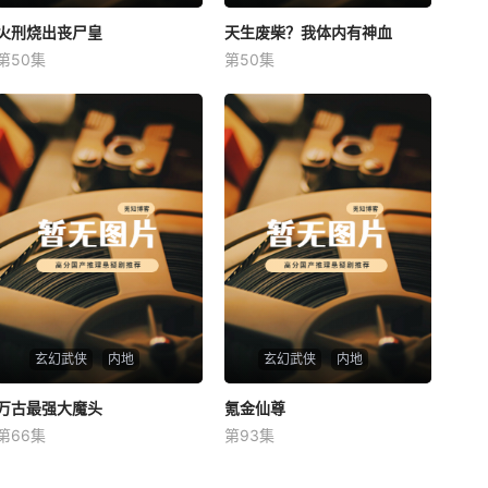
火刑烧出丧尸皇
火刑烧出丧尸皇
天生废柴？我体内有神血
天生废柴？我体内有神血
第50集
第50集
未知
未知
玄幻武侠
内地
玄幻武侠
内地
万古最强大魔头
万古最强大魔头
氪金仙尊
氪金仙尊
第66集
第93集
未知
未知