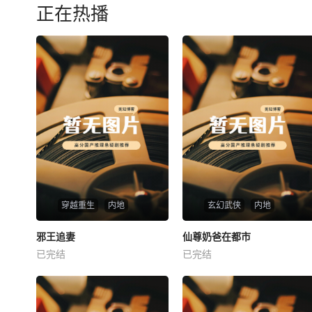
正在热播
穿越重生
内地
玄幻武侠
内地
热播
热播
邪王追妻
仙尊奶爸在都市
邪王追妻
仙尊奶爸在都市
已完结
已完结
未知
未知