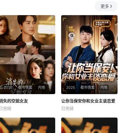
更多
2025
都市情爱
内地
2025
都市情爱
内地
热播
热播
消失的空姐女友
让你当保安你和女业主谈恋爱
消失的空姐女友
让你当保安你和女业主谈恋爱
已完结
已完结
未知
未知