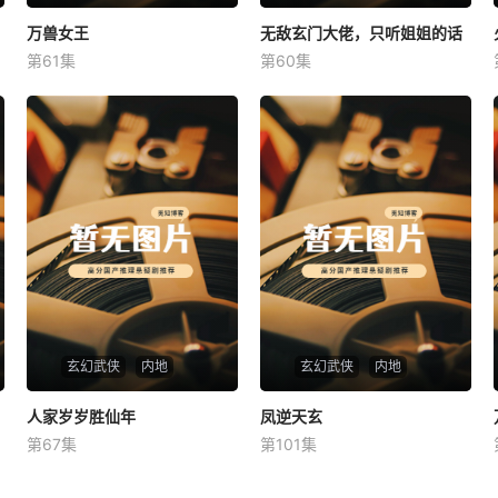
万兽女王
万兽女王
无敌玄门大佬，只听姐姐的话
无敌玄门大佬，只听姐姐的话
第61集
第60集
未知
未知
玄幻武侠
内地
玄幻武侠
内地
人家岁岁胜仙年
人家岁岁胜仙年
凤逆天玄
凤逆天玄
第67集
第101集
未知
未知