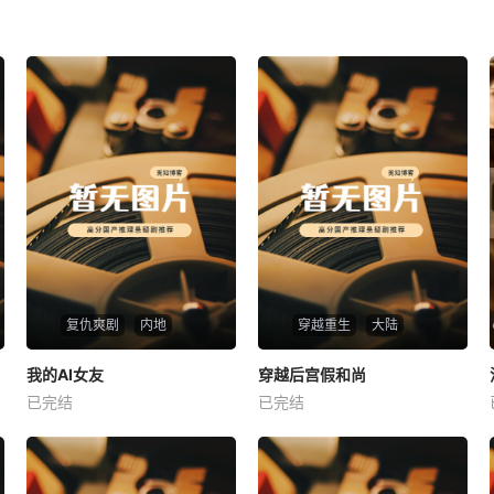
复仇爽剧
内地
穿越重生
大陆
热播
热播
我的AI女友
穿越后宫假和尚
我的AI女友
穿越后宫假和尚
已完结
已完结
未知
未知