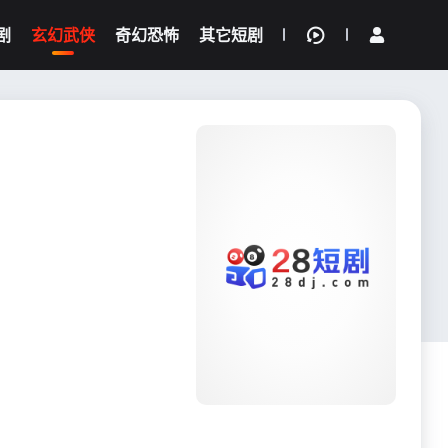
剧
玄幻武侠
奇幻恐怖
其它短剧
我的观影记录
{if condition="$obj.vod_points
gt 0"}