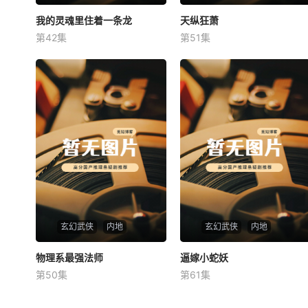
我的灵魂里住着一条龙
我的灵魂里住着一条龙
天纵狂萧
天纵狂萧
第42集
第51集
未知
未知
玄幻武侠
内地
玄幻武侠
内地
物理系最强法师
物理系最强法师
逼嫁小蛇妖
逼嫁小蛇妖
第50集
第61集
未知
未知