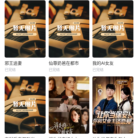
热播
热播
热播
邪王追妻
仙尊奶爸在都市
我的AI女友
已完结
已完结
已完结
邪王追妻
仙尊奶爸在都市
我的AI女友
未知
未知
未知
热播
热播
热播