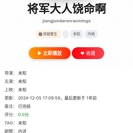
gt 0"}
将军大人饶命啊
28短剧
jiangjundarenraominga
穿越重生
未知
内地
立即播放
收藏
导演：
未知
主演：
未知
上映：
未知
更新：
2024-12-05 17:09:59，最后更新于 1年前
备注：
已完结
评分：
0.0分
TAG：
未知
剧情：
内详