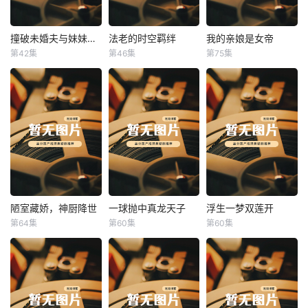
撞破未婚夫与妹妹打野战
法老的时空羁绊
我的亲娘是女帝
撞破未婚夫与妹妹打野战
法老的时空羁绊
我的亲娘是女帝
第42集
第46集
第75集
未知
未知
未知
陋室藏娇，神厨降世
一球抛中真龙天子
浮生一梦双莲开
陋室藏娇，神厨降世
一球抛中真龙天子
浮生一梦双莲开
第64集
第60集
第60集
未知
未知
未知