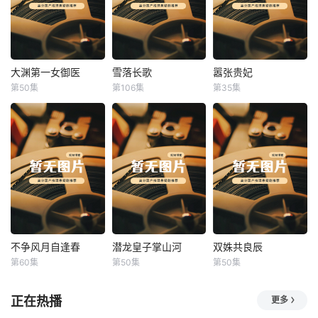
大渊第一女御医
雪落长歌
嚣张贵妃
大渊第一女御医
雪落长歌
嚣张贵妃
第50集
第106集
第35集
未知
未知
未知
不争风月自逢春
潜龙皇子掌山河
双姝共良辰
不争风月自逢春
潜龙皇子掌山河
双姝共良辰
第60集
第50集
第50集
未知
未知
未知
正在热播
更多