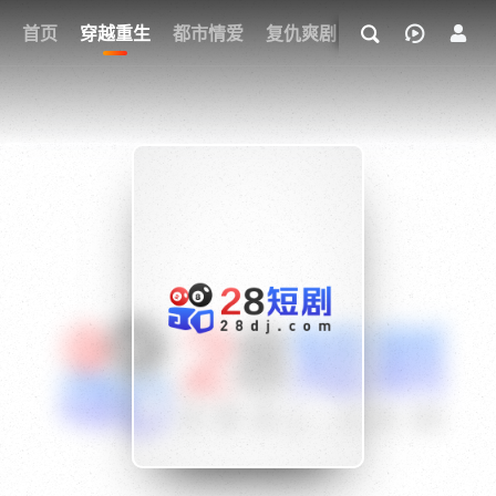
我的观影记录
首页
穿越重生
都市情爱
复仇爽剧
玄幻武侠
奇幻
{if condition="$obj.vod_points