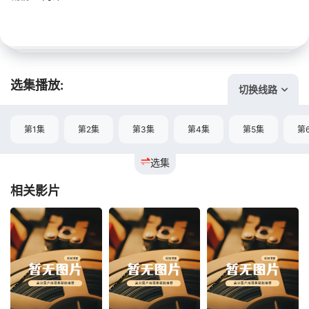
选集播放:
切换线路
第1集
第2集
第3集
第4集
第5集
第
选集
相关影片