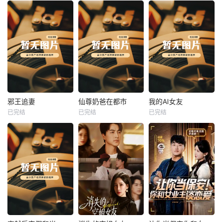
热播
热播
热播
邪王追妻
仙尊奶爸在都市
我的AI女友
已完结
已完结
已完结
邪王追妻
仙尊奶爸在都市
我的AI女友
未知
未知
未知
热播
热播
热播