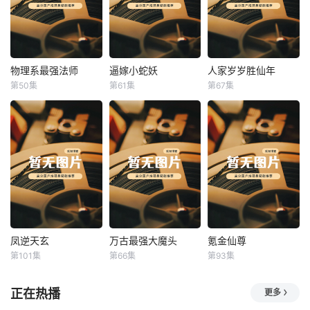
物理系最强法师
逼嫁小蛇妖
人家岁岁胜仙年
物理系最强法师
逼嫁小蛇妖
人家岁岁胜仙年
第50集
第61集
第67集
未知
未知
未知
凤逆天玄
万古最强大魔头
氪金仙尊
凤逆天玄
万古最强大魔头
氪金仙尊
第101集
第66集
第93集
未知
未知
未知
正在热播
更多