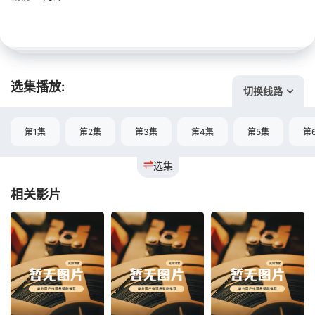
选集播放:
切换线路
第1集
第2集
第3集
第4集
第5集
第
选集
相关影片