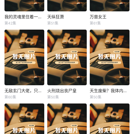
我的灵魂里住着一条龙
天纵狂萧
万兽女王
我的灵魂里住着一条龙
天纵狂萧
万兽女王
第42集
第51集
第61集
未知
未知
未知
无敌玄门大佬，只听姐姐的话
火刑烧出丧尸皇
天生废柴？我体内有神血
无敌玄门大佬，只听姐姐的话
火刑烧出丧尸皇
天生废柴？我体内有神血
第60集
第50集
第50集
未知
未知
未知