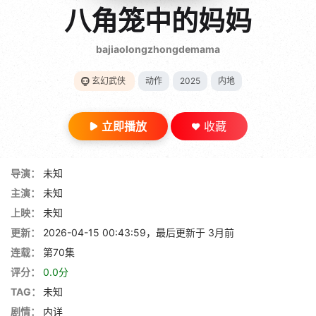
gt 0"}
八角笼中的妈妈
28短剧
bajiaolongzhongdemama
玄幻武侠
动作
2025
内地
立即播放
收藏
导演：
未知
主演：
未知
上映：
未知
更新：
2026-04-15 00:43:59，最后更新于 3月前
连载：
第70集
评分：
0.0分
TAG：
未知
剧情：
内详