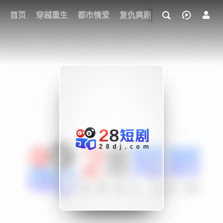
我的观影记录
首页
穿越重生
都市情爱
复仇爽剧
玄幻武侠
奇幻
{if condition="$obj.vod_points