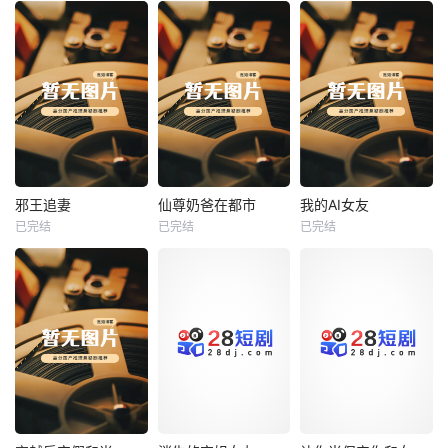
热播
热播
热播
邪王追妻
仙尊奶爸在都市
我的AI女友
已完结
已完结
已完结
邪王追妻
仙尊奶爸在都市
我的AI女友
未知
未知
未知
热播
热播
热播