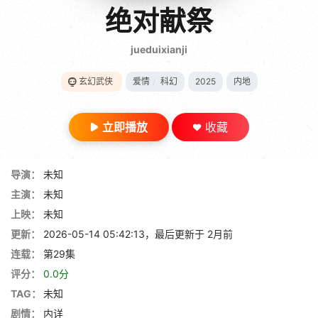
gt 0"}
绝对献祭
28短剧
jueduixianji
玄幻武侠
爱情
/
科幻
2025
内地
立即播放
收藏
导演：
未知
主演：
未知
上映：
未知
更新：
2026-05-14 05:42:13，最后更新于 2月前
连载：
第29集
评分：
0.0分
TAG：
未知
剧情：
内详