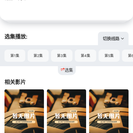
选集播放:
切换线路
第1集
第2集
第3集
第4集
第5集
第
选集
相关影片