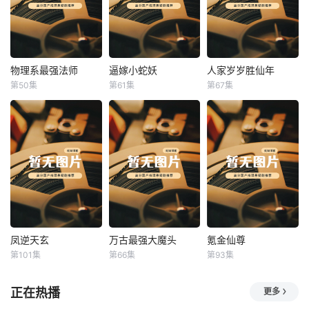
物理系最强法师
逼嫁小蛇妖
人家岁岁胜仙年
物理系最强法师
逼嫁小蛇妖
人家岁岁胜仙年
第50集
第61集
第67集
未知
未知
未知
凤逆天玄
万古最强大魔头
氪金仙尊
凤逆天玄
万古最强大魔头
氪金仙尊
第101集
第66集
第93集
未知
未知
未知
正在热播
更多