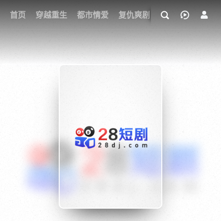
我的观影记录
首页
穿越重生
都市情爱
复仇爽剧
玄幻武侠
奇幻
{if condition="$obj.vod_points