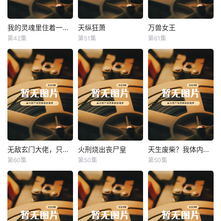
我的灵魂里住着一条龙
天纵狂萧
万兽女王
我的灵魂里住着一条龙
天纵狂萧
万兽女王
第42集
第51集
第61集
未知
未知
未知
无敌玄门大佬，只听姐姐的话
火刑烧出丧尸皇
天生废柴？我体内有神血
无敌玄门大佬，只听姐姐的话
火刑烧出丧尸皇
天生废柴？我体内有神血
第60集
第50集
第50集
未知
未知
未知