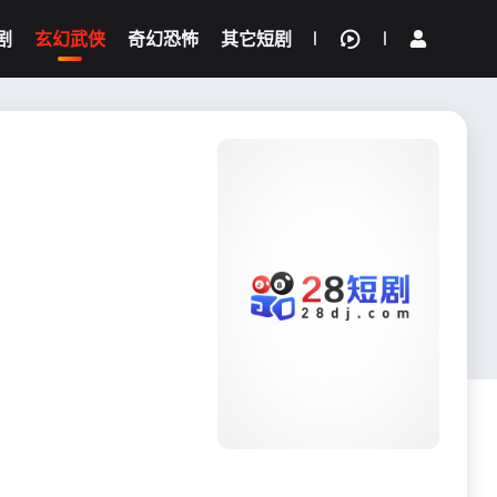
剧
玄幻武侠
奇幻恐怖
其它短剧
我的观影记录
{if condition="$obj.vod_points
gt 0"}