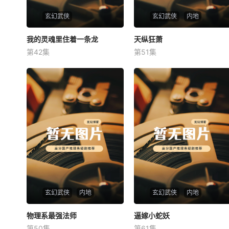
玄幻武侠
玄幻武侠
内地
我的灵魂里住着一条龙
我的灵魂里住着一条龙
天纵狂萧
天纵狂萧
第42集
第51集
未知
未知
玄幻武侠
内地
玄幻武侠
内地
物理系最强法师
物理系最强法师
逼嫁小蛇妖
逼嫁小蛇妖
第50集
第61集