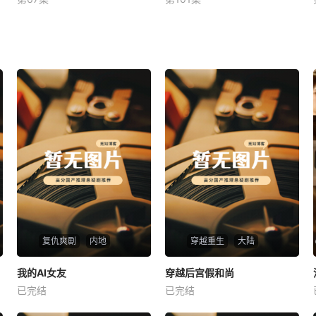
未知
未知
复仇爽剧
内地
穿越重生
大陆
热播
热播
我的AI女友
穿越后宫假和尚
我的AI女友
穿越后宫假和尚
已完结
已完结
未知
未知