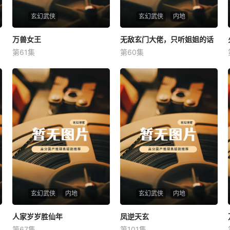
玄幻武侠
玄幻武侠
内地
万兽女王
万兽女王
无敌玄门大佬，只听姐姐的话
无敌玄门大佬，只听姐姐的话
第61集
第60集
未知
未知
玄幻武侠
内地
玄幻武侠
内地
人家岁岁胜仙年
人家岁岁胜仙年
凤逆天玄
凤逆天玄
第67集
第101集