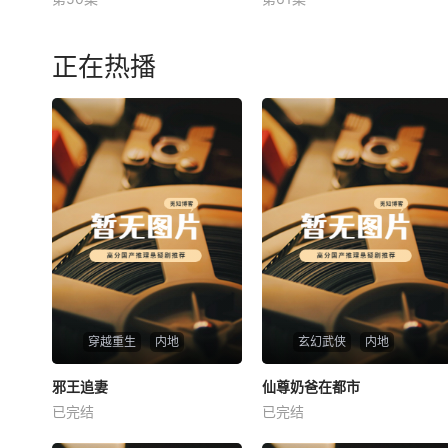
未知
未知
正在热播
穿越重生
内地
玄幻武侠
内地
热播
热播
邪王追妻
仙尊奶爸在都市
邪王追妻
仙尊奶爸在都市
已完结
已完结
未知
未知