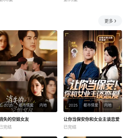
未知
未知
更多
2025
都市情爱
内地
2025
都市情爱
内地
热播
热播
消失的空姐女友
让你当保安你和女业主谈恋爱
消失的空姐女友
让你当保安你和女业主谈恋爱
已完结
已完结
未知
未知