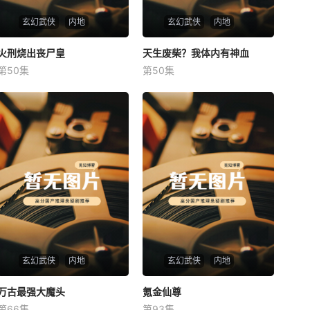
玄幻武侠
内地
玄幻武侠
内地
火刑烧出丧尸皇
火刑烧出丧尸皇
天生废柴？我体内有神血
天生废柴？我体内有神血
第50集
第50集
未知
未知
玄幻武侠
内地
玄幻武侠
内地
万古最强大魔头
万古最强大魔头
氪金仙尊
氪金仙尊
第66集
第93集