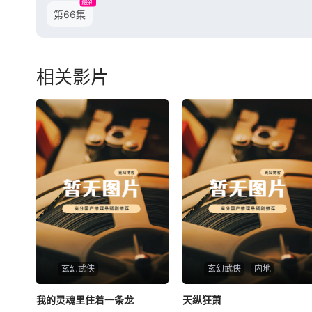
最新
第66集
相关影片
玄幻武侠
玄幻武侠
内地
我的灵魂里住着一条龙
我的灵魂里住着一条龙
天纵狂萧
天纵狂萧