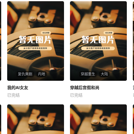
复仇爽剧
内地
穿越重生
大陆
热播
热播
我的AI女友
穿越后宫假和尚
我的AI女友
穿越后宫假和尚
已完结
已完结
未知
未知