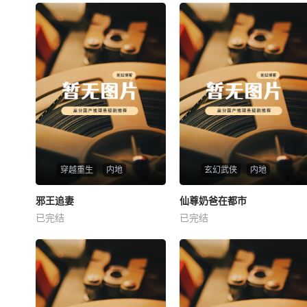
穿越重生
内地
玄幻武侠
内地
热播
热播
邪王追妻
仙尊奶爸在都市
邪王追妻
仙尊奶爸在都市
已完结
已完结
未知
未知