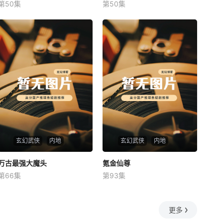
第50集
第50集
未知
未知
玄幻武侠
内地
玄幻武侠
内地
万古最强大魔头
万古最强大魔头
氪金仙尊
氪金仙尊
第66集
第93集
未知
未知
更多