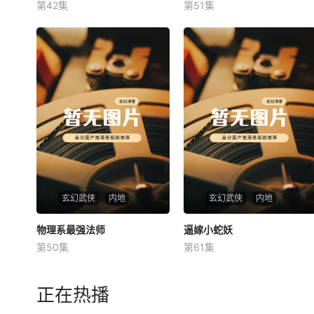
第42集
第51集
未知
未知
玄幻武侠
内地
玄幻武侠
内地
物理系最强法师
物理系最强法师
逼嫁小蛇妖
逼嫁小蛇妖
第50集
第61集
未知
未知
正在热播