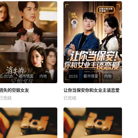
2025
都市情爱
内地
2025
都市情爱
内地
热播
热播
消失的空姐女友
让你当保安你和女业主谈恋爱
消失的空姐女友
让你当保安你和女业主谈恋爱
已完结
已完结
未知
未知