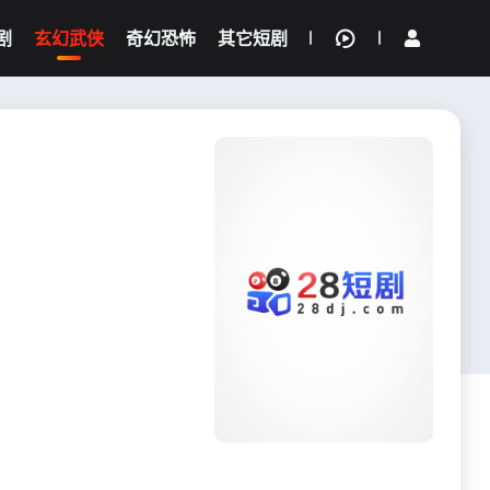
剧
玄幻武侠
奇幻恐怖
其它短剧
我的观影记录
{if condition="$obj.vod_points
gt 0"}