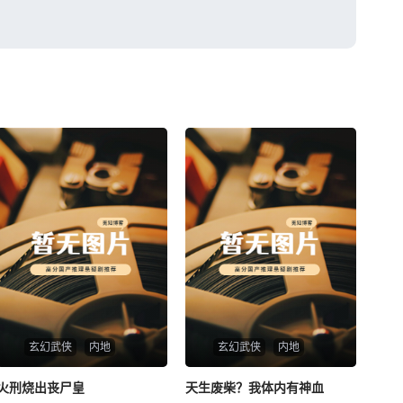
玄幻武侠
内地
玄幻武侠
内地
火刑烧出丧尸皇
火刑烧出丧尸皇
天生废柴？我体内有神血
天生废柴？我体内有神血