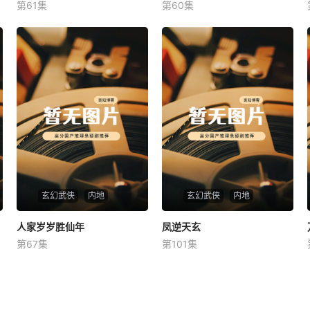
第61集
第60集
未知
未知
玄幻武侠
内地
玄幻武侠
内地
人家岁岁胜仙年
人家岁岁胜仙年
凤逆天玄
凤逆天玄
第67集
第101集
未知
未知